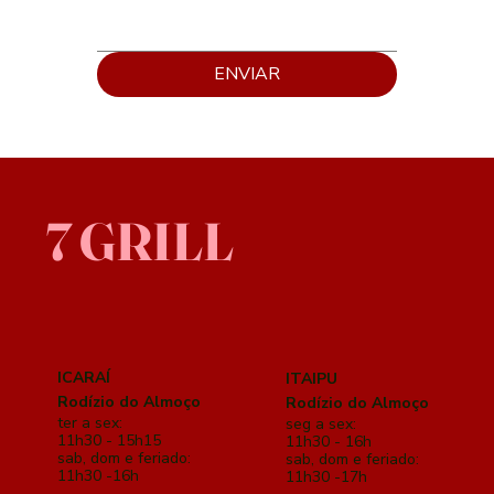
ENVIAR
7 GRILL
ICARAÍ
ITAIPU
Rodízio do Almoço
Rodízio do Almoço
ter a sex:
seg a sex:
11h30 - 15h15
11h30 - 16h
sab, dom e feriado:
sab, dom e feriado:
11h30 -16h
11h30 -17h